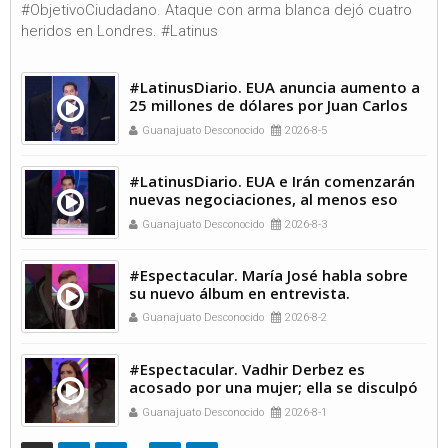
#ObjetivoCiudadano. Ataque con arma blanca dejó cuatro
heridos en Londres. #Latinus
#LatinusDiario. EUA anuncia aumento a
25 millones de dólares por Juan Carlos
Valencia. #Latinus
Guanajuato Desconocido
2026-8-5
#LatinusDiario. EUA e Irán comenzarán
nuevas negociaciones, al menos eso
dijo el presidente Trump
Guanajuato Desconocido
2026-8-3
#Espectacular. María José habla sobre
su nuevo álbum en entrevista.
Guanajuato Desconocido
2026-8-2
#Espectacular. Vadhir Derbez es
acosado por una mujer; ella se disculpó
en un video.
Guanajuato Desconocido
2026-8-1