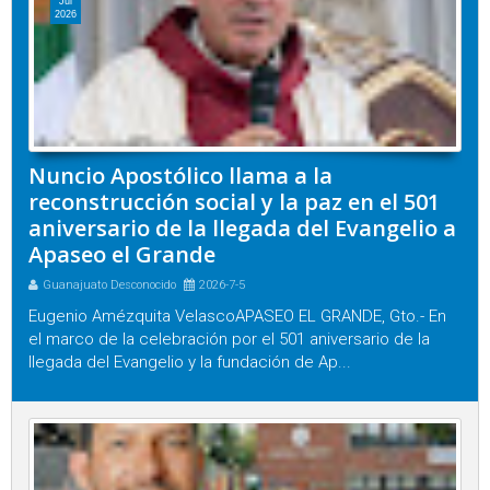
Jul
2026
Nuncio Apostólico llama a la
reconstrucción social y la paz en el 501
aniversario de la llegada del Evangelio a
Apaseo el Grande
Guanajuato Desconocido
2026-7-5
Eugenio Amézquita VelascoAPASEO EL GRANDE, Gto.- En
el marco de la celebración por el 501 aniversario de la
llegada del Evangelio y la fundación de Ap...