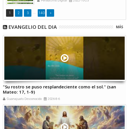
Periodismo Digital
2022-10-23
...
1
2
3
140
»
EVANGELIO DEL DIA
MÁS
"Su rostro se puso resplandeciente como el sol." (san
Mateo: 17, 1-9)
Guanajuato Desconocido
2026-8-6