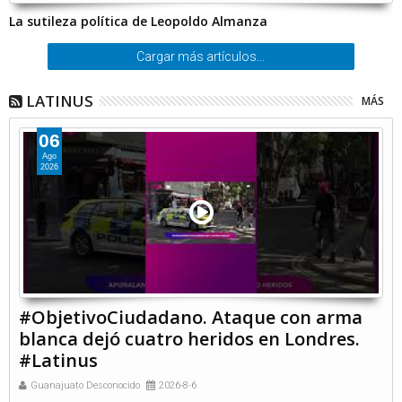
La sutileza política de Leopoldo Almanza
Cargar más artículos...
LATINUS
MÁS
06
Ago
2026
#ObjetivoCiudadano. Ataque con arma
blanca dejó cuatro heridos en Londres.
#Latinus
Guanajuato Desconocido
2026-8-6