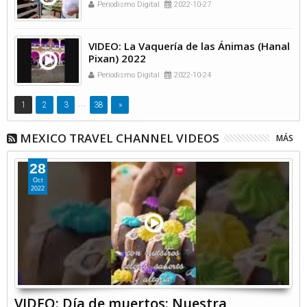
Periodismo Digital
2022-10-27
VIDEO: La Vaquería de las Ánimas (Hanal
Pixan) 2022
Periodismo Digital
2022-10-24
...
1
2
3
38
»
MEXICO TRAVEL CHANNEL VIDEOS
MÁS
28
Oct
2022
VIDEO: Día de muertos: Nuestra