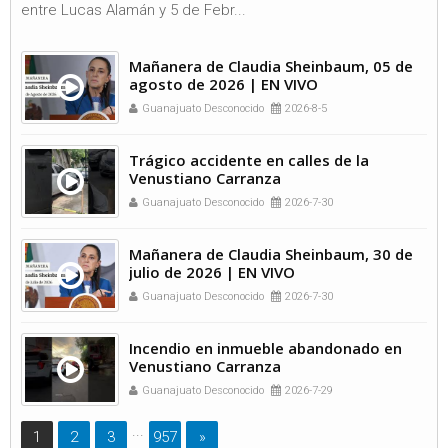
entre Lucas Alamán y 5 de Febr...
Mañanera de Claudia Sheinbaum, 05 de
agosto de 2026 | EN VIVO
Guanajuato Desconocido
2026-8-5
Trágico accidente en calles de la
Venustiano Carranza
Guanajuato Desconocido
2026-7-30
Mañanera de Claudia Sheinbaum, 30 de
julio de 2026 | EN VIVO
Guanajuato Desconocido
2026-7-30
Incendio en inmueble abandonado en
Venustiano Carranza
Guanajuato Desconocido
2026-7-29
...
1
2
3
957
»