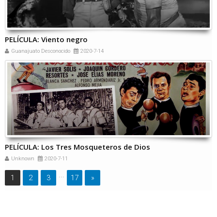
PELÍCULA: Viento negro
Guanajuato Desconocido
2020-7-14
PELÍCULA: Los Tres Mosqueteros de Dios
Unknown
2020-7-11
...
1
2
3
17
»