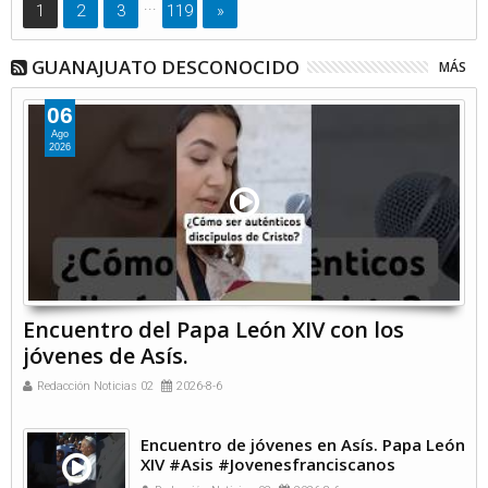
...
1
2
3
119
»
GUANAJUATO DESCONOCIDO
MÁS
06
Ago
2026
Encuentro del Papa León XIV con los
jóvenes de Asís.
Redacción Noticias 02
2026-8-6
Encuentro de jóvenes en Asís. Papa León
XIV #Asis #Jovenesfranciscanos