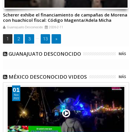
Scherer exhibe el financiamiento de campañas de Morena
con huachicol fiscal: Código Magenta/Adela Micha
Guanajuato Desconocido
2026-2-11
...
1
2
3
13
»
GUANAJUATO DESCONOCIDO
MÁS
MÉXICO DESCONOCIDO VIDEOS
MÁS
01
Nov
2022