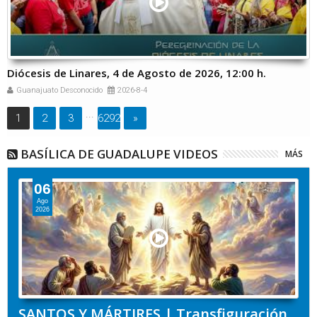
Diócesis de Linares, 4 de Agosto de 2026, 12:00 h.
Guanajuato Desconocido
2026-8-4
...
1
2
3
6292
»
BASÍLICA DE GUADALUPE VIDEOS
MÁS
06
Ago
2026
SANTOS Y MÁRTIRES | Transfiguración