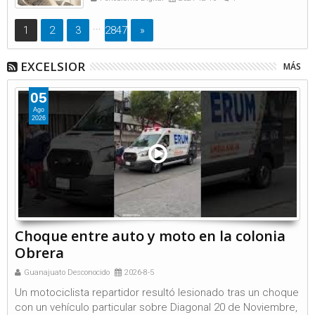
...
1
2
3
2847
»
EXCELSIOR
MÁS
05
Ago
2026
Choque entre auto y moto en la colonia
Obrera
Guanajuato Desconocido
2026-8-5
Un motociclista repartidor resultó lesionado tras un choque
con un vehículo particular sobre Diagonal 20 de Noviembre,