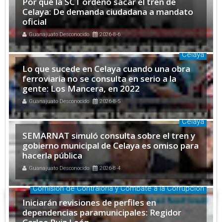
Por qué la SCT ordenó sacar el tren de
Celaya: De demanda ciudadana a mandato
oficial
Guanajuato Desconocido
2026-8-6
Celaya
Lo que sucede en Celaya cuando una obra
ferroviaria no se consulta en serio a la
gente: Los Mancera, en 2022
Guanajuato Desconocido
2026-8-5
Celaya
SEMARNAT simuló consulta sobre el tren y
gobierno municipal de Celaya es omiso para
hacerla pública
Guanajuato Desconocido
2026-8-4
Comisión de Contraloría y Combate a la Corrupción
Iniciarán revisiones de perfiles en
dependencias paramunicipales: Regidor