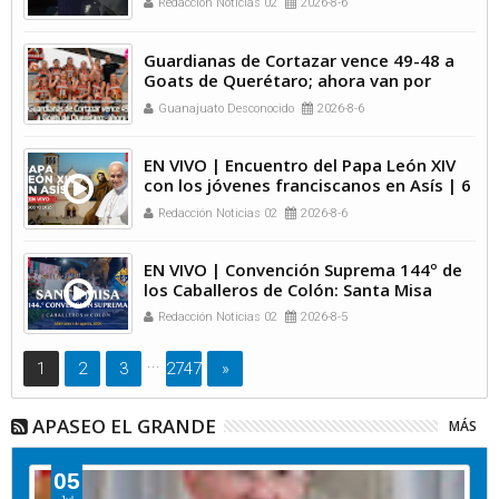
Redacción Noticias 02
2026-8-6
Guardianas de Cortazar vence 49-48 a
Goats de Querétaro; ahora van por
Alfareras de Dolores Hidalgo
Guanajuato Desconocido
2026-8-6
EN VIVO | Encuentro del Papa León XIV
con los jóvenes franciscanos en Asís | 6
de agosto de 2026
Redacción Noticias 02
2026-8-6
EN VIVO | Convención Suprema 144º de
los Caballeros de Colón: Santa Misa
Redacción Noticias 02
2026-8-5
...
1
2
3
2747
»
APASEO EL GRANDE
MÁS
05