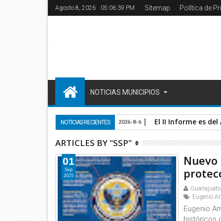
Sitemap
Política de P
Agosto 8, 2026
05:06:39 PM
NOTICIAS MUNICIPIOS
El II Informe es de
NOTICIAS RECIENTES
2026-8-6
ARTICLES BY "SSP"
Nuevo e
01
protec
Sep
2025
Guanajuato
Eugenio Am
Eugenio Am
históricos 