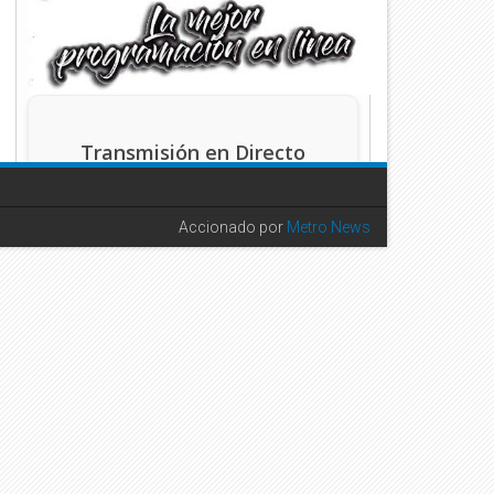
Transmisión en Directo
Accionado por
Metro News
Haz clic en el botón de reproducción para
escuchar la señal en vivo.
FACEBOOK - ME GUSTA