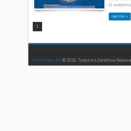
El emblema 
Leer más »
1
Metro News Mx
© 2026. Todos los Derechos Reserv