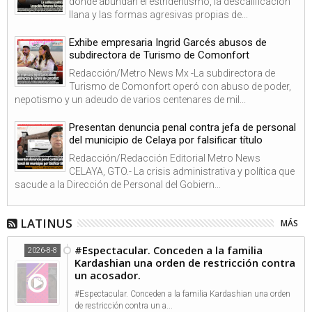
donde abundan el estridentismo, la descalificación
llana y las formas agresivas propias de...
Exhibe empresaria Ingrid Garcés abusos de
subdirectora de Turismo de Comonfort
Redacción/Metro News Mx -La subdirectora de
Turismo de Comonfort operó con abuso de poder,
nepotismo y un adeudo de varios centenares de mil...
Presentan denuncia penal contra jefa de personal
del municipio de Celaya por falsificar título
Redacción/Redacción Editorial Metro News
CELAYA, GTO.- La crisis administrativa y política que
sacude a la Dirección de Personal del Gobiern...
LATINUS
MÁS
#Espectacular. Conceden a la familia
2026-8-8
Kardashian una orden de restricción contra
un acosador.
#Espectacular. Conceden a la familia Kardashian una orden
de restricción contra un a...