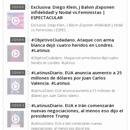
Exclusiva: Diego Klein, J Balvin ¡Exponen
2026-8-8
infidelidad! y Nodal vs.Feministas |
ESPECTACULAR
Exclusiva: Diego Klein, J Balvin ¡Exponen infidelidad! y Nodal
vs.Feministas | ESPEC...
#ObjetivoCiudadano. Ataque con arma
2026-8-6
blanca dejó cuatro heridos en Londres.
#Latinus
#ObjetivoCiudadano. Ataque con arma blanca dejó cuatro
heridos en Londres. #Latinus
#LatinusDiario. EUA anuncia aumento a 25
2026-8-5
millones de dólares por Juan Carlos
Valencia. #Latinus
#LatinusDiario. EUA anuncia aumento a 25 millones de
dólares por Juan Carlos Valenci...
#LatinusDiario. EUA e Irán comenzarán
2026-8-3
nuevas negociaciones, al menos eso dijo el
presidente Trump
#LatinusDiario. EUA e Irán comenzarán nuevas
negociaciones, al menos eso dijo el pre...