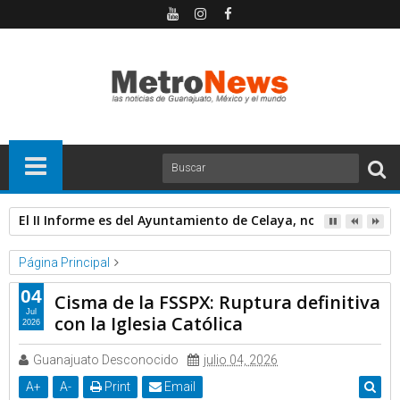
El II Informe es del Ayuntamiento de Celaya, no del alcalde; E
Página Principal
Cisma
Cismáticos
Fraternidad Sacerdotal San Pío X
04
Cisma de la FSSPX: Ruptura definitiva
Iglesia Católica
Jul
con la Iglesia Católica
2026
Cisma de la FSSPX: Ruptura definitiva con la Iglesia Católica
Guanajuato Desconocido
julio 04, 2026
A
+
A
-
Print
Email