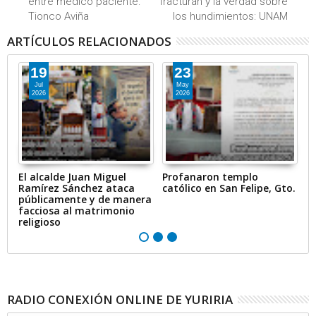
entre médico paciente:
fracturan y la verdad sobre
Tionco Aviña
los hundimientos: UNAM
ARTÍCULOS RELACIONADOS
19
23
Jul
May
2026
2026
la
El alcalde Juan Miguel
Profanaron templo
A
ar
Ramírez Sánchez ataca
católico en San Felipe, Gto.
f
on
públicamente y de manera
I
facciosa al matrimonio
religioso
RADIO CONEXIÓN ONLINE DE YURIRIA