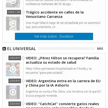
La presidenta Claudia Sheinbaum Pardo encabeza su
conferencia mañanera del 05 de ago...
Trágico accidente en calles de la
2026-7-30
Venustiano Carranza
Una mujer falleció luego de ser atropellada por un automóvil
que, presuntamente, cir...
Ver más sobre... Excelsior
EL UNIVERSAL
MÁS
VIDEO: ¿Pérez Hilton se recupera? Familia
2026-8-9
actualiza su estado de salud
Pérez Hilton permanece hospitalizado en Florida y se
encuentra “grave pero estable”,...
VIDEO: Argentina entra en la carrera de EU
2026-8-8
y China por la IA #shorts
Argentina se suma a Pax Silica, una iniciativa con la que EU
busca asegurar minerale...
VIDEO: "CatchCat" convierte gatos reales
2026-8-8