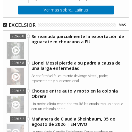
Ver más sobre... Latinus
EXCELSIOR
MÁS
Se reanuda parcialmente la exportación de
2026-8-8
aguacate michoacano a EU
Lionel Messi pierde a su padre a causa de
2026-8-8
una larga enfermedad
Se confirmó el fallecimiento de Jorge Messi, padre,
representante y pilar emocional ...
Choque entre auto y moto en la colonia
2026-8-5
Obrera
Un motociclista repartidor resultó lesionado tras un choque
con un vehículo particul...
Mañanera de Claudia Sheinbaum, 05 de
2026-8-5
agosto de 2026 | EN VIVO